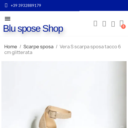
+39 3932889179
Blu spose Shop
Home
Scarpe sposa
Vera S scarpa sposa tacco 6
cm glitterata