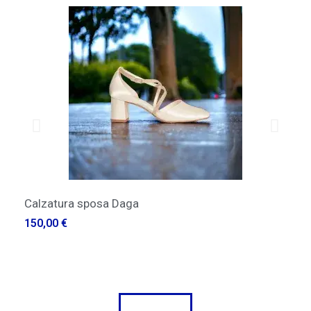
QUICK VIEW
Calzatura sposa Daga
L'el
150,00 €
2.80