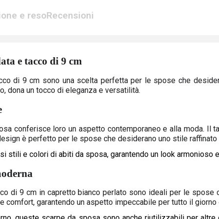
ione e reso
Recensioni
ata e tacco di 9 cm
acco di 9 cm sono una scelta perfetta per le spose che deside
o, dona un tocco di eleganza e versatilità.
e
osa conferisce loro un aspetto contemporaneo e alla moda. Il ta
design è perfetto per le spose che desiderano uno stile raffinato 
 stili e colori di abiti da sposa, garantendo un look armonioso e
 moderna
cco di 9 cm in capretto bianco perlato sono ideali per le spos
comfort, garantendo un aspetto impeccabile per tutto il giorno 
erno, queste scarpe da sposa sono anche riutilizzabili per altre