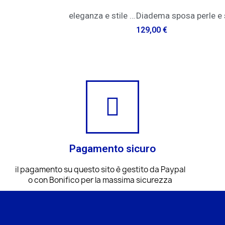
QUICK VIEW
QUICK VIEW
Scarpe da donna: eleganza e stile con i décolleté in capretto argento
Diadema sposa perle e str
9,00 €
83,40 €
129,00 €
Pagamento sicuro
il pagamento su questo sito è gestito da Paypal
o con Bonifico per la massima sicurezza