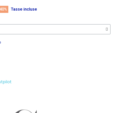
 40%
Tasse incluse
o
tpilot