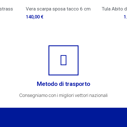
QUICK VIEW
QU
ass
Vera scarpa sposa tacco 6 cm
Tula Abito da 
140,00 €
2.490,00 €
1.74
Metodo di trasporto
Consegniamo con i migliori vettori nazionali