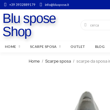
+39 3932889179
info@bluspose.it
Blu spose
Shop
HOME
SCARPE SPOSA
OUTLET
BLOG
Home
Scarpe sposa
scarpe da sposa i