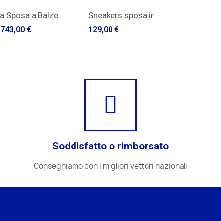
ICK VIEW
QUICK VIEW
Sposa a Balze
Sneakers sposa in pizzo
3,00 €
129,00 €
156
Soddisfatto o rimborsato
Consegniamo con i migliori vettori nazionali