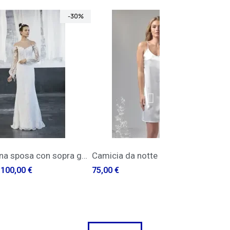
-30%
QUICK VIEW
QUICK VIEW
notte
Kandace, sirena Sposa
2.900,00 €
2.030,00 €