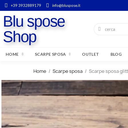
+39 3932889179
info@bluspose.it
Blu spose
Shop
HOME
SCARPE SPOSA
OUTLET
BLOG
Home
Scarpe sposa
Scarpe sposa glit