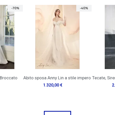
-40%
-30%
QUICK VIEW
stile impero
Tecate, Sirena sposa con sopra gonna
Camicia da 
3.000,00 €
2.100,00 €
75,00 €