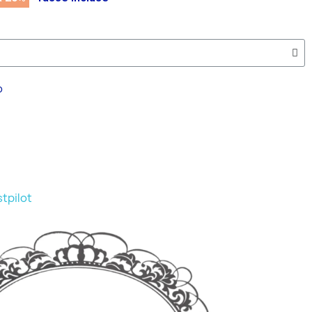
o
tpilot